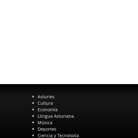
Asturies
Cultura
Economía
Llingua Asturiana
Música
Deportes
Ciencia y Tecnoloxía