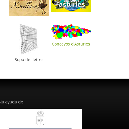
Conceyos d'Asturies
Sopa de lletres
la ayuda de