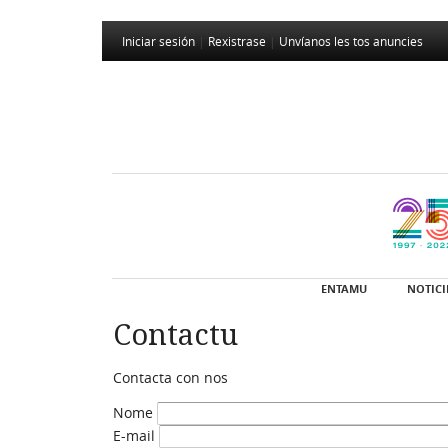
Iniciar sesión
|
Rexistrase
|
Unvíanos les tos anuncies
ENTAMU
NOTICI
Contactu
Contacta con nos
Nome
E-mail