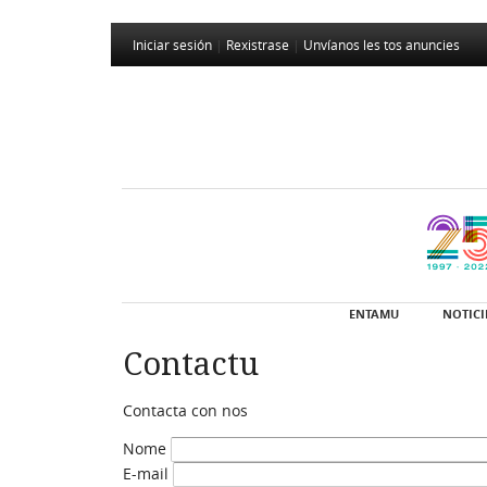
Iniciar sesión
|
Rexistrase
|
Unvíanos les tos anuncies
ENTAMU
NOTICI
Contactu
Contacta con nos
Nome
E-mail