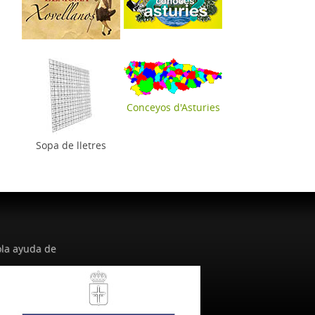
Conceyos d'Asturies
Sopa de lletres
la ayuda de