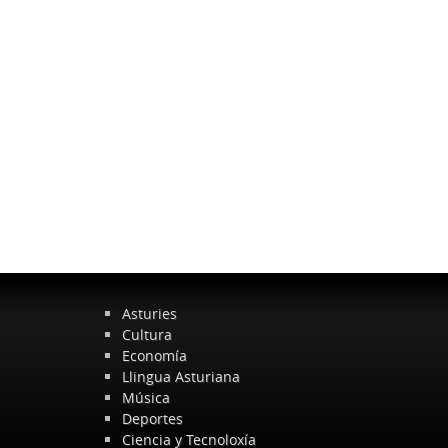
Asturies
Cultura
Economía
Llingua Asturiana
Música
Deportes
Ciencia y Tecnoloxía