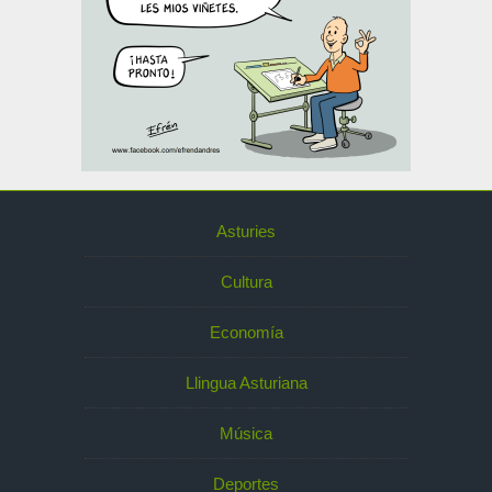
Asturies
Cultura
Economía
Llingua Asturiana
Música
Deportes