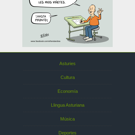
Asturies
Cultura
Economía
Llingua Asturiana
Música
Deportes