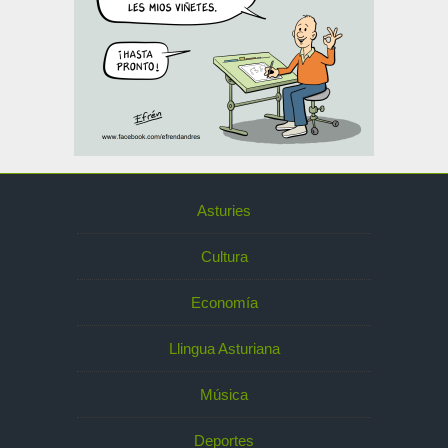
Asturies
Cultura
Economía
Llingua Asturiana
Música
Deportes