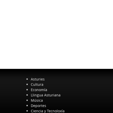
Asturies
Cultura
Economía
Llingua Asturiana
Música
Deportes
Ciencia y Tecnoloxía