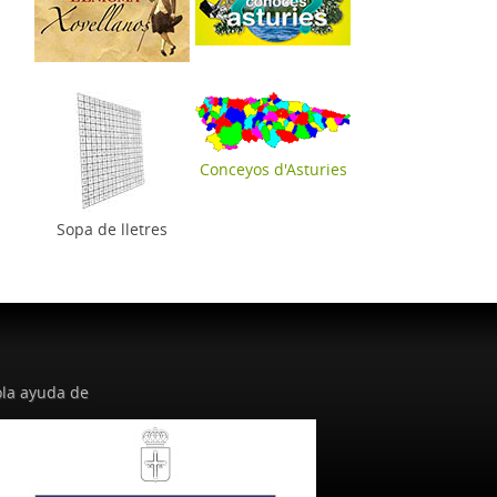
Conceyos d'Asturies
Sopa de lletres
la ayuda de