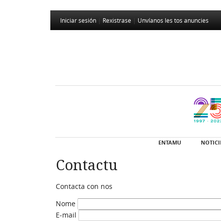
Iniciar sesión
|
Rexistrase
|
Unvíanos les tos anuncies
ENTAMU
NOTICI
Contactu
Contacta con nos
Nome
E-mail