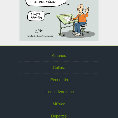
Asturies
Cultura
Economía
Llingua Asturiana
Música
Deportes