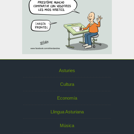
Asturies
Cultura
Economía
Llingua Asturiana
Música