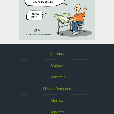
Asturies
Cultura
Economía
Llingua Asturiana
Música
Deportes