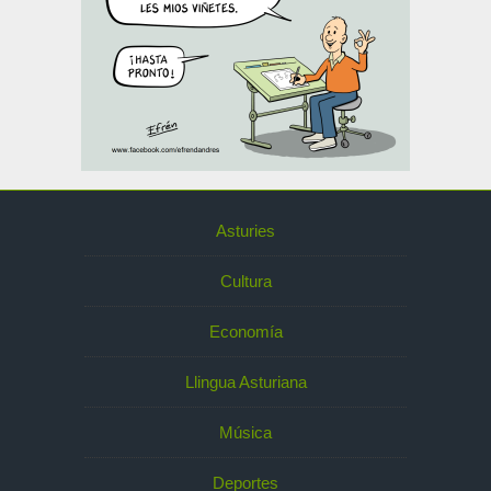
Asturies
Cultura
Economía
Llingua Asturiana
Música
Deportes