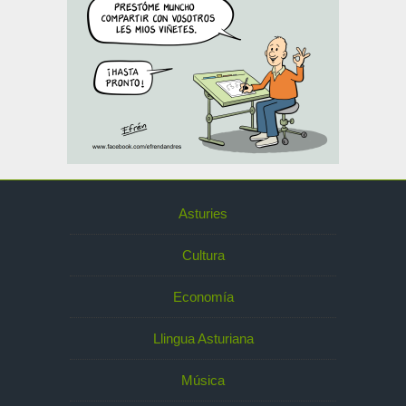
Asturies
Cultura
Economía
Llingua Asturiana
Música