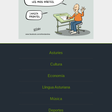
Asturies
Cultura
Economía
Llingua Asturiana
Música
Deportes