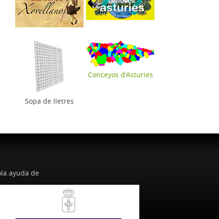
Conceyos d'Asturies
Sopa de lletres
la ayuda de