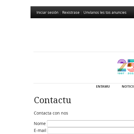
Iniciar sesión
|
Rexistrase
|
Unvíanos les tos anuncies
ENTAMU
NOTICI
Contactu
Contacta con nos
Nome
E-mail