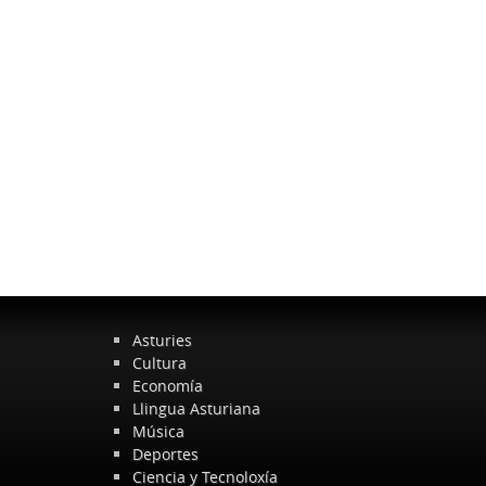
Asturies
Cultura
Economía
Llingua Asturiana
Música
Deportes
Ciencia y Tecnoloxía