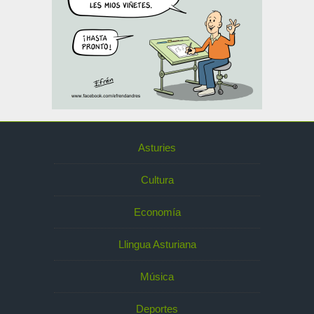
Asturies
Cultura
Economía
Llingua Asturiana
Música
Deportes