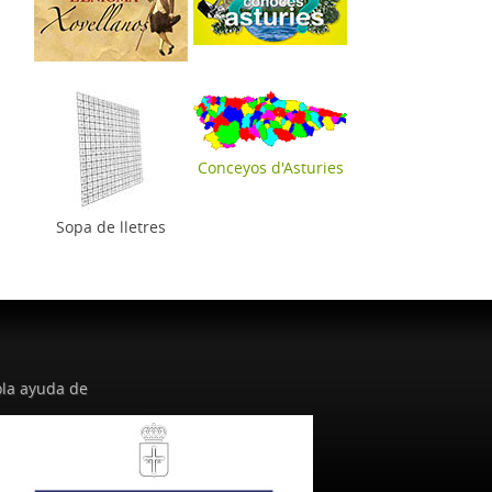
Conceyos d'Asturies
Sopa de lletres
la ayuda de