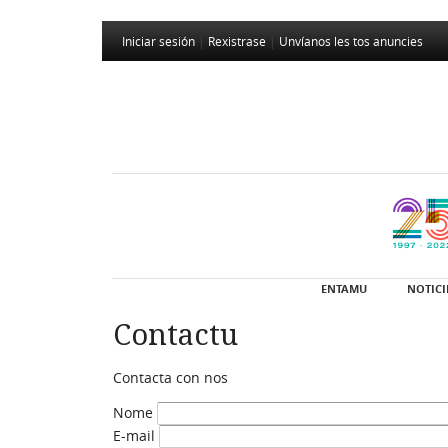
Iniciar sesión
|
Rexistrase
|
Unvíanos les tos anuncies
ENTAMU
NOTICI
Contactu
Contacta con nos
Nome
E-mail