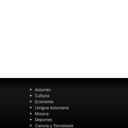
Asturies
Cultura
Economía
Llingua Asturiana
Música
Deportes
Ciencia y Tecnoloxía