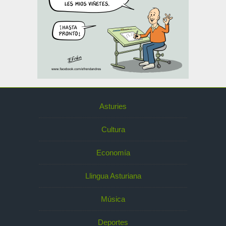
Asturies
Cultura
Economía
Llingua Asturiana
Música
Deportes