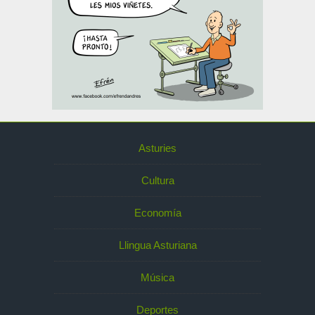
Asturies
Cultura
Economía
Llingua Asturiana
Música
Deportes