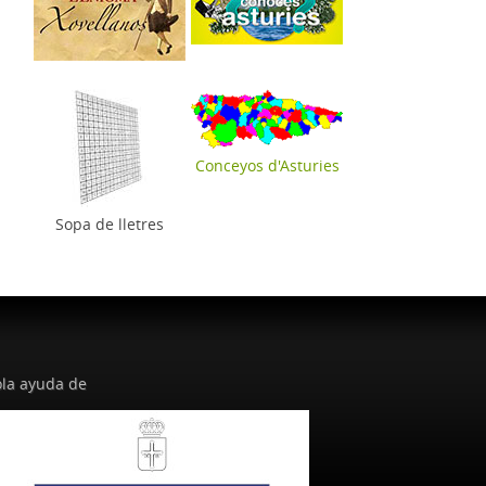
Conceyos d'Asturies
Sopa de lletres
la ayuda de