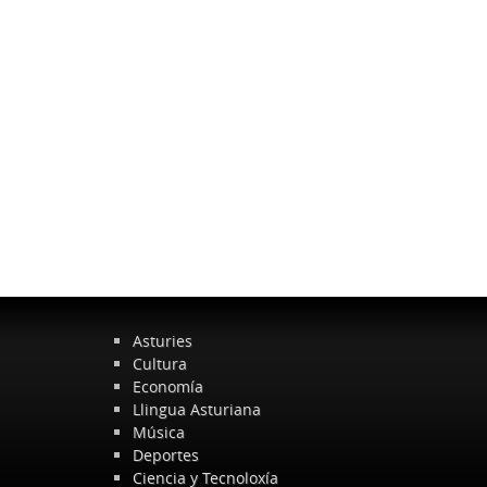
Asturies
Cultura
Economía
Llingua Asturiana
Música
Deportes
Ciencia y Tecnoloxía