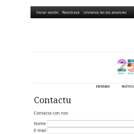
Iniciar sesión
|
Rexistrase
|
Unvíanos les tos anuncies
ENTAMU
NOTICI
Contactu
Contacta con nos
Nome
E-mail