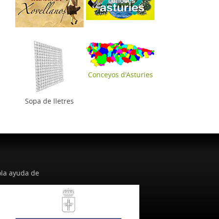
Conceyos d'Asturies
Sopa de lletres
la ayuda de