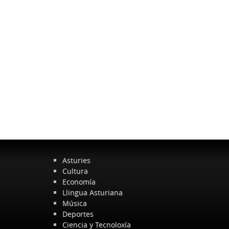
Asturies
Cultura
Economía
Llingua Asturiana
Música
Deportes
Ciencia y Tecnoloxía