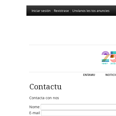
Iniciar sesión
|
Rexistrase
|
Unvíanos les tos anuncies
ENTAMU
NOTICI
Contactu
Contacta con nos
Nome
E-mail