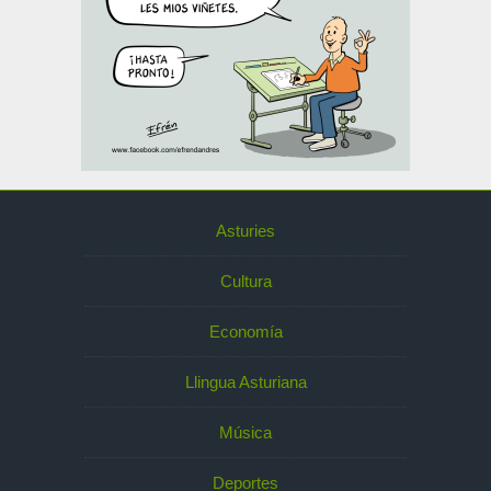
Asturies
Cultura
Economía
Llingua Asturiana
Música
Deportes