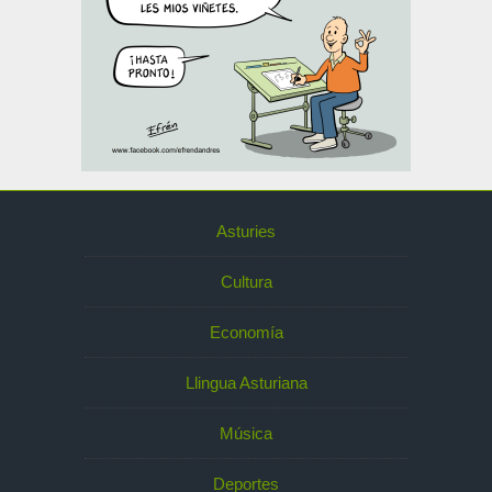
Asturies
Cultura
Economía
Llingua Asturiana
Música
Deportes