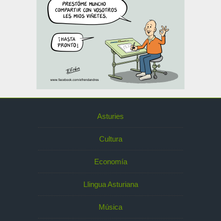
Asturies
Cultura
Economía
Llingua Asturiana
Música