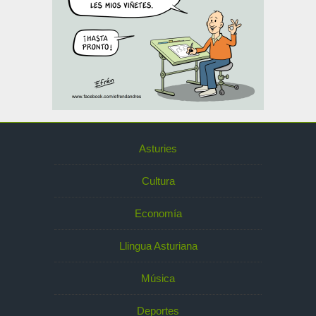
Asturies
Cultura
Economía
Llingua Asturiana
Música
Deportes