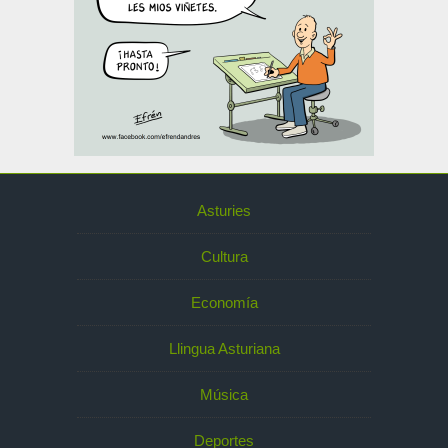
Asturies
Cultura
Economía
Llingua Asturiana
Música
Deportes