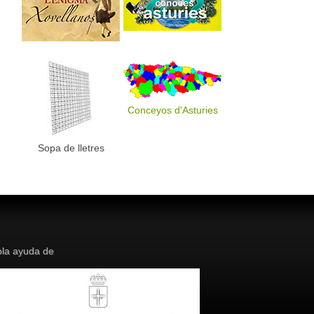
Conceyos d'Asturies
Sopa de lletres
la ayuda de