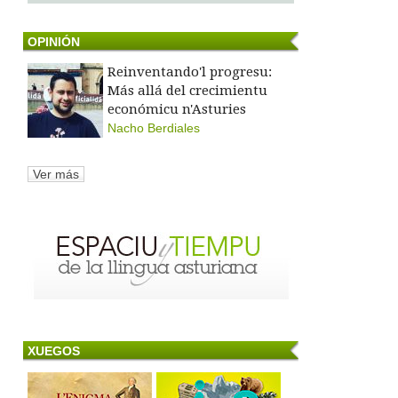
OPINIÓN
Reinventando'l progresu:
Más allá del crecimientu
económicu n'Asturies
Nacho Berdiales
Ver más
XUEGOS