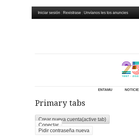
Iniciar sesión
|
Rexistrase
|
Unvíanos les tos anuncies
ENTAMU
NOTICIE
Primary tabs
Crear nueva cuenta
(active tab)
Conectar
Pidir contraseña nueva