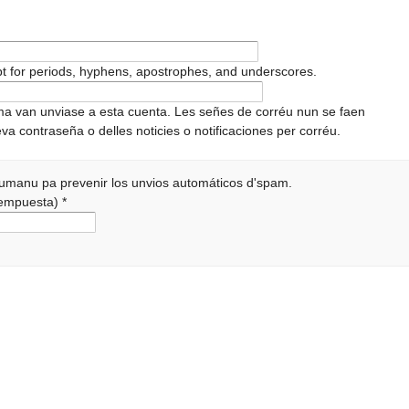
pt for periods, hyphens, apostrophes, and underscores.
ema van unviase a esta cuenta. Les señes de corréu nun se faen
va contraseña o delles noticies o notificaciones per corréu.
 humanu pa prevenir los unvios automáticos d'spam.
 rempuesta)
*