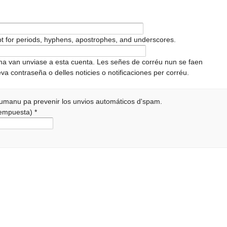
pt for periods, hyphens, apostrophes, and underscores.
ema van unviase a esta cuenta. Les señes de corréu nun se faen
va contraseña o delles noticies o notificaciones per corréu.
 humanu pa prevenir los unvios automáticos d'spam.
 rempuesta)
*