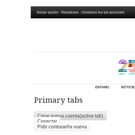
Iniciar sesión
|
Rexistrase
|
Unvíanos les tos anuncies
ENTAMU
NOTICIE
Primary tabs
Crear nueva cuenta
(active tab)
Conectar
Pidir contraseña nueva