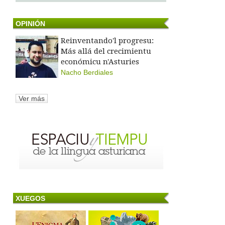
OPINIÓN
Reinventando'l progresu:
Más allá del crecimientu
económicu n'Asturies
Nacho Berdiales
Ver más
XUEGOS