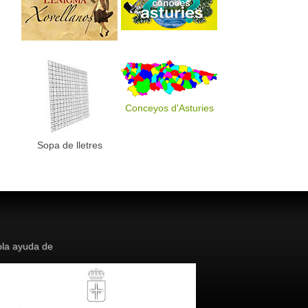
Conceyos d'Asturies
Sopa de lletres
la ayuda de