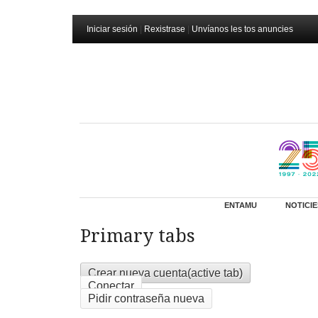
Iniciar sesión
|
Rexistrase
|
Unvíanos les tos anuncies
ENTAMU
NOTICIE
Primary tabs
Crear nueva cuenta
(active tab)
Conectar
Pidir contraseña nueva