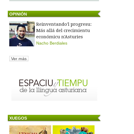
OPINIÓN
Reinventando'l progresu:
Más allá del crecimientu
económicu n'Asturies
Nacho Berdiales
Ver más
XUEGOS