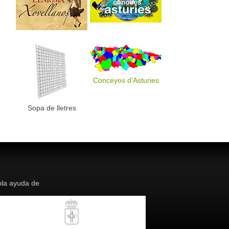
Conceyos d'Asturies
Sopa de lletres
la ayuda de