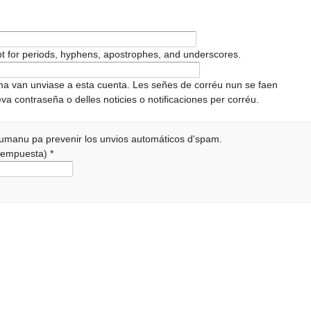
pt for periods, hyphens, apostrophes, and underscores.
ema van unviase a esta cuenta. Les señes de corréu nun se faen
va contraseña o delles noticies o notificaciones per corréu.
 humanu pa prevenir los unvios automáticos d'spam.
a rempuesta)
*