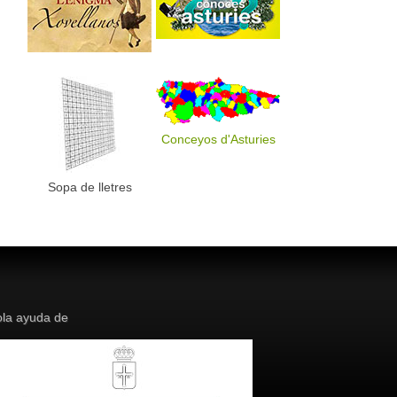
Conceyos d'Asturies
Sopa de lletres
la ayuda de