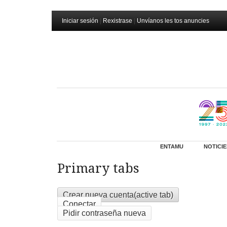
Iniciar sesión
|
Rexistrase
|
Unvíanos les tos anuncies
ENTAMU
NOTICIE
Primary tabs
Crear nueva cuenta
(active tab)
Conectar
Pidir contraseña nueva