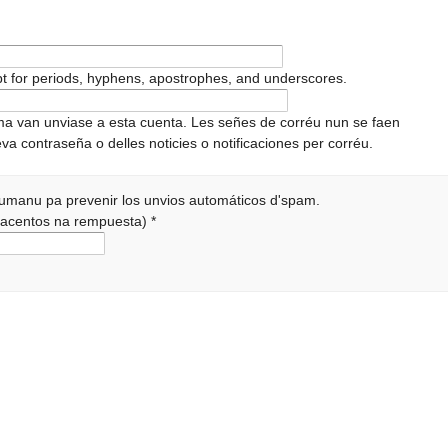
pt for periods, hyphens, apostrophes, and underscores.
ema van unviase a esta cuenta. Les señes de corréu nun se faen
va contraseña o delles noticies o notificaciones per corréu.
 humanu pa prevenir los unvios automáticos d'spam.
r acentos na rempuesta)
*