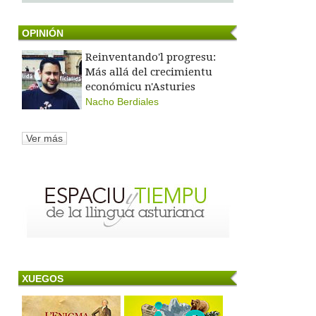
OPINIÓN
Reinventando'l progresu:
Más allá del crecimientu
económicu n'Asturies
Nacho Berdiales
Ver más
XUEGOS