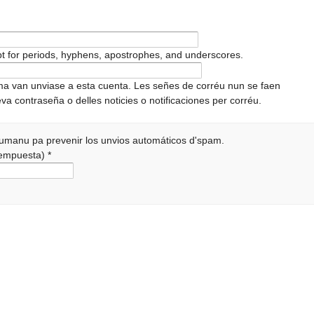
pt for periods, hyphens, apostrophes, and underscores.
ema van unviase a esta cuenta. Les señes de corréu nun se faen
va contraseña o delles noticies o notificaciones per corréu.
 humanu pa prevenir los unvios automáticos d'spam.
 rempuesta)
*