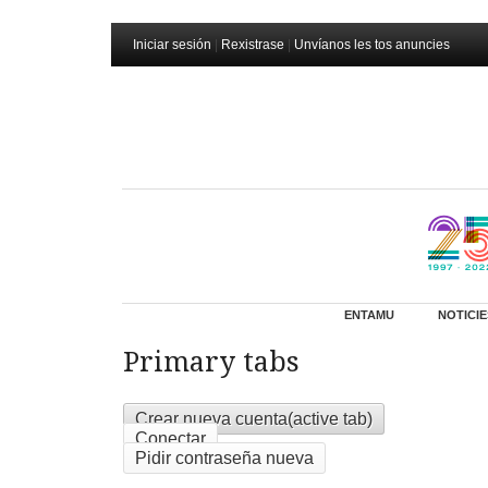
Iniciar sesión
|
Rexistrase
|
Unvíanos les tos anuncies
ENTAMU
NOTICIE
Primary tabs
Crear nueva cuenta
(active tab)
Conectar
Pidir contraseña nueva