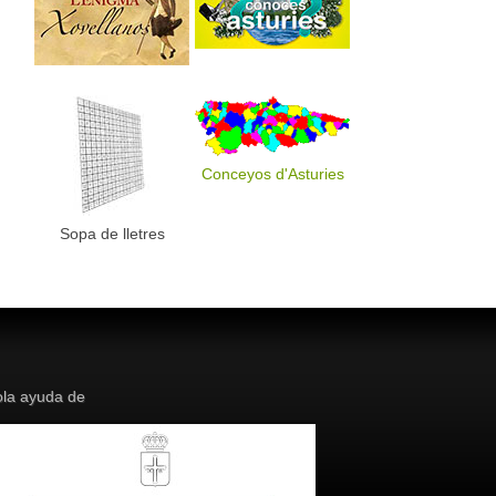
Conceyos d'Asturies
Sopa de lletres
la ayuda de