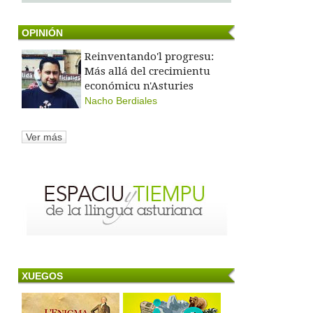
OPINIÓN
Reinventando'l progresu:
Más allá del crecimientu
económicu n'Asturies
Nacho Berdiales
Ver más
XUEGOS