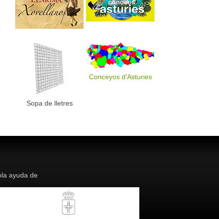
Conceyos d'Asturies
Sopa de lletres
la ayuda de