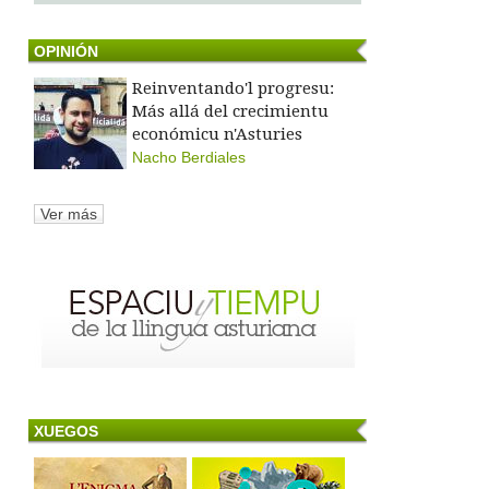
OPINIÓN
Reinventando'l progresu:
Más allá del crecimientu
económicu n'Asturies
Nacho Berdiales
Ver más
XUEGOS