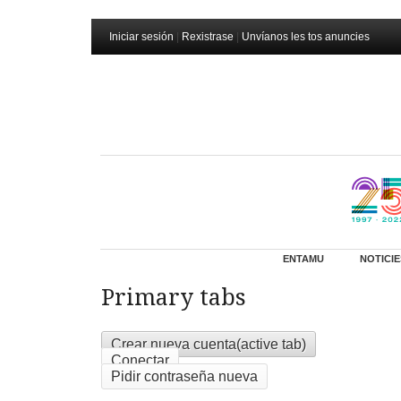
Iniciar sesión
|
Rexistrase
|
Unvíanos les tos anuncies
ENTAMU
NOTICIE
Primary tabs
Crear nueva cuenta
(active tab)
Conectar
Pidir contraseña nueva