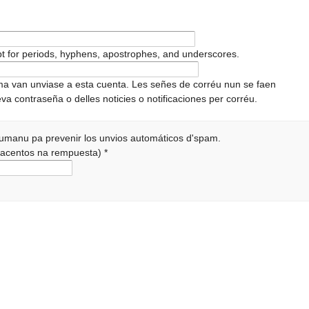
pt for periods, hyphens, apostrophes, and underscores.
ema van unviase a esta cuenta. Les señes de corréu nun se faen
va contraseña o delles noticies o notificaciones per corréu.
 humanu pa prevenir los unvios automáticos d'spam.
r acentos na rempuesta)
*