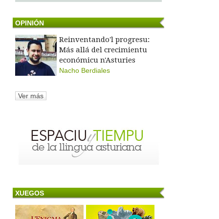
OPINIÓN
Reinventando'l progresu:
Más allá del crecimientu
económicu n'Asturies
Nacho Berdiales
Ver más
XUEGOS