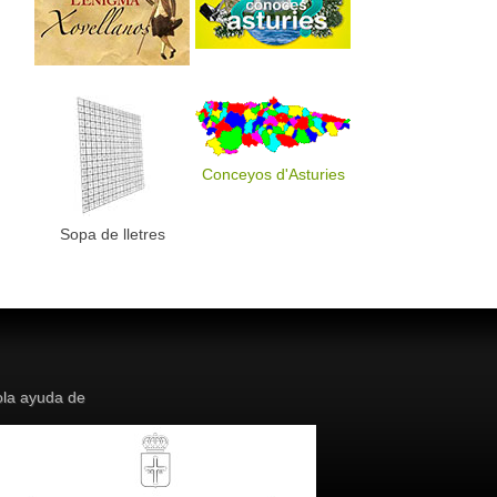
Conceyos d'Asturies
Sopa de lletres
la ayuda de