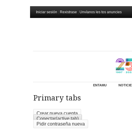
Iniciar sesión
|
Rexistrase
|
Unvíanos les tos anuncies
ENTAMU
NOTICIE
Primary tabs
Crear nueva cuenta
Conectar
(active tab)
Pidir contraseña nueva