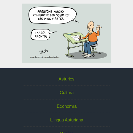
Asturies
Cultura
Economía
Llingua Asturiana