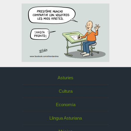
Asturies
Cultura
Economía
Llingua Asturiana