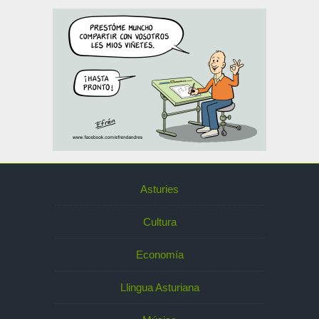
Asturies
Cultura
Economía
Llingua Asturiana