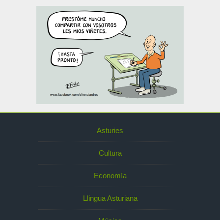
Asturies
Cultura
Economía
Llingua Asturiana