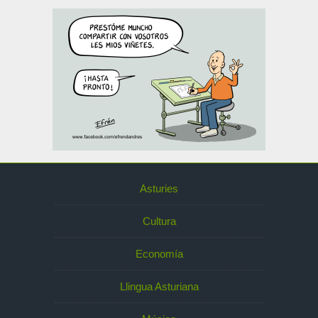
Asturies
Cultura
Economía
Llingua Asturiana