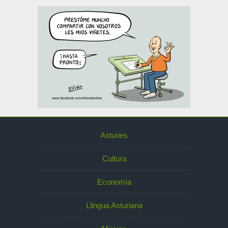
Asturies
Cultura
Economía
Llingua Asturiana