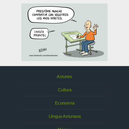
Asturies
Cultura
Economía
Llingua Asturiana