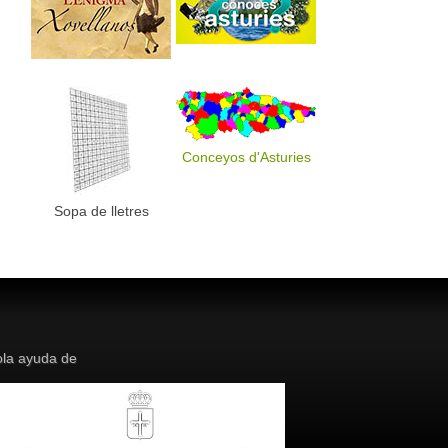
Conceyos d'Asturies
Sopa de lletres
la ayuda de