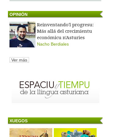
OPINIÓN
Reinventando'l progresu:
Más allá del crecimientu
económicu n'Asturies
Nacho Berdiales
Ver más
XUEGOS