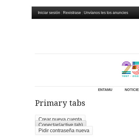
Iniciar sesión
|
Rexistrase
|
Unvíanos les tos anuncies
ENTAMU
NOTICIE
Primary tabs
Crear nueva cuenta
Conectar
(active tab)
Pidir contraseña nueva