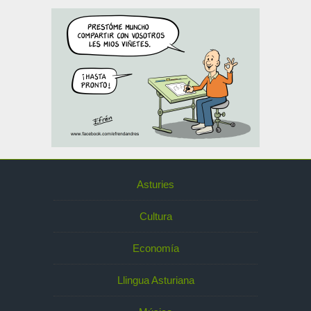
Asturies
Cultura
Economía
Llingua Asturiana