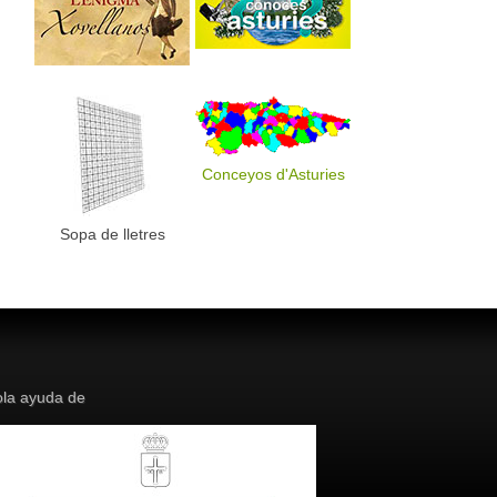
Conceyos d'Asturies
Sopa de lletres
la ayuda de