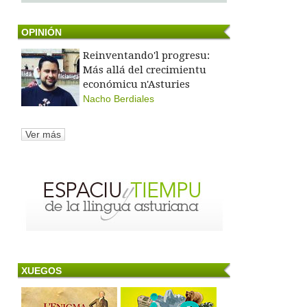
OPINIÓN
Reinventando'l progresu:
Más allá del crecimientu
económicu n'Asturies
Nacho Berdiales
Ver más
XUEGOS