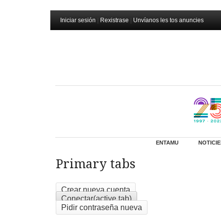
Iniciar sesión
|
Rexistrase
|
Unvíanos les tos anuncies
ENTAMU
NOTICIE
Primary tabs
Crear nueva cuenta
Conectar
(active tab)
Pidir contraseña nueva