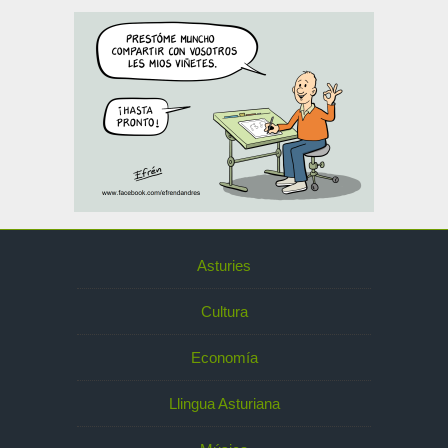
Asturies
Cultura
Economía
Llingua Asturiana