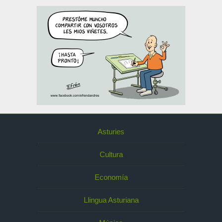
Asturies
Cultura
Economía
Llingua Asturiana