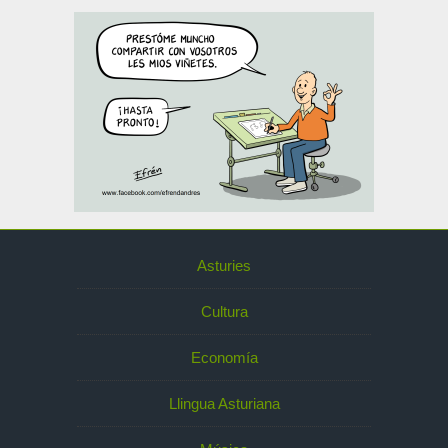
Asturies
Cultura
Economía
Llingua Asturiana