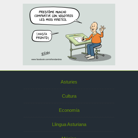
Asturies
Cultura
Economía
Llingua Asturiana