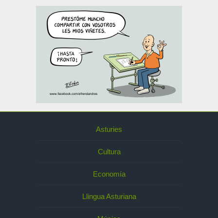
Asturies
Cultura
Economía
Llingua Asturiana