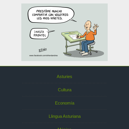
Asturies
Cultura
Economía
Llingua Asturiana