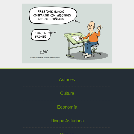
Asturies
Cultura
Economía
Llingua Asturiana