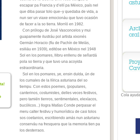
escapar pa Francia y d’ellí pa México, país nel
que diba pasar tolo que–y quedaba de vida, a
nun ser un viaxe emocionáu que tuvo ocasión
de facer a la so tierra. Morríó en 1982.
Con prólogu de José Vasconcelos y mui
guapamente ilustráu pol artista xixonés
Germán Horacio (fíu de Pachín de Melás,
esiliáu en 1939), editóse en México nel 1948
Sol en los pomares
, llibru enllenu de señardá
pola so tierra y que tuvo una acoyida
estraordinaria.
Sol en los pomares
, ye, ensin dulda, ún de
los cumales de la llírica asturiana del so
ta!
tiempu. Con estos poemes, (populares,
canterinos, costumistes, delles veces festivos,
Cola ayud
o
pero tamién tienros, sentimentales, elexíacos,
bucólicos...) llogra Matías Conde perpasar el
meru calter festivu y humorísticu de casi tolos
sos coetanios, escribiendo amás nun asturianu
conserváu na fresquera que la memoria tien pa
los desterraos.