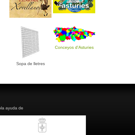
Conceyos d'Asturies
Sopa de lletres
la ayuda de