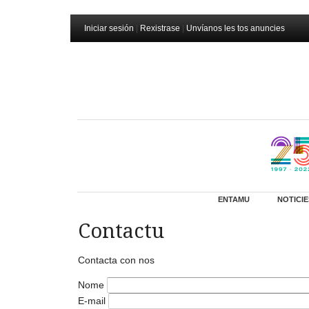
Iniciar sesión
|
Rexistrase
|
Unvíanos les tos anuncies
ENTAMU
NOTICIE
Contactu
Contacta con nos
Nome
E-mail