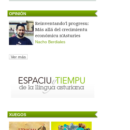
OPINIÓN
Reinventando'l progresu:
Más allá del crecimientu
económicu n'Asturies
Nacho Berdiales
Ver más
XUEGOS